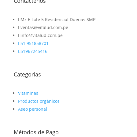
Contáctenos

Mz E Lote 5 Residencial Dueñas SMP

ventas@vitalud.com.pe

info@vitalud.com.pe

51 951858701

51967245416
Categorías
Vitaminas
Productos orgánicos
Aseo personal
Métodos de Pago