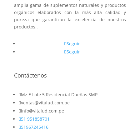
amplia gama de suplementos naturales y productos
orgánicos elaborados con la más alta calidad y
pureza que garantizan la excelencia de nuestros
productos..
Seguir
Seguir
Contáctenos

Mz E Lote 5 Residencial Dueñas SMP

ventas@vitalud.com.pe

info@vitalud.com.pe

51 951858701

51967245416