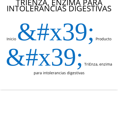
TRIENZA, ENZIMA PARA
INTOLERANCIAS DIGESTIVAS
&#x39;
Inicio
Producto
&#x39;
TriEnza, enzima
para intolerancias digestivas