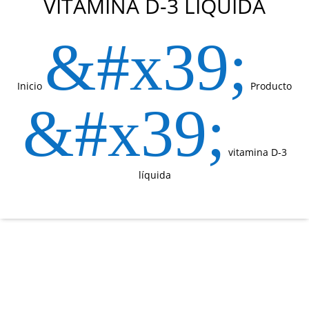
VITAMINA D-3 LÍQUIDA
&#x39;
Inicio
Producto
&#x39;
vitamina D-3
líquida