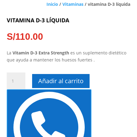
Inicio
/
Vitaminas
/ vitamina D-3 líquida
VITAMINA D-3 LÍQUIDA
S/
110.00
La
Vitamin D-3 Extra Strength
es un suplemento dietético
que ayuda a mantener los huesos fuertes .
vitamina
Añadir al carrito
D-
3
líquida
cantidad