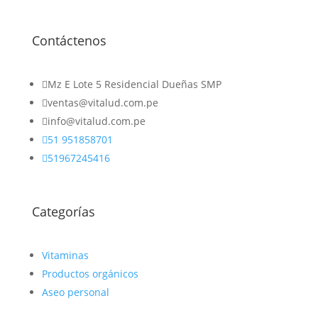
Contáctenos

Mz E Lote 5 Residencial Dueñas SMP

ventas@vitalud.com.pe

info@vitalud.com.pe

51 951858701

51967245416
Categorías
Vitaminas
Productos orgánicos
Aseo personal