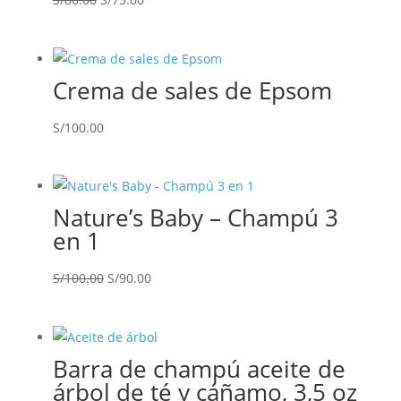
precio
precio
original
actual
era:
es:
Crema de sales de Epsom
S/80.00.
S/75.00.
S/
100.00
Nature’s Baby – Champú 3
en 1
El
El
S/
100.00
S/
90.00
precio
precio
original
actual
era:
es:
Barra de champú aceite de
S/100.00.
S/90.00.
árbol de té y cáñamo, 3,5 oz