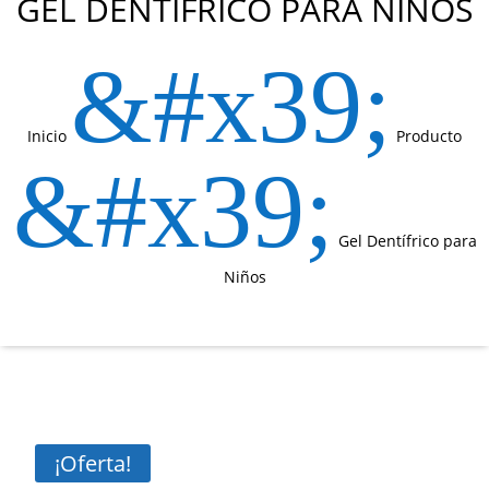
GEL DENTÍFRICO PARA NIÑOS
&#x39;
Inicio
Producto
&#x39;
Gel Dentífrico para
Niños
¡Oferta!