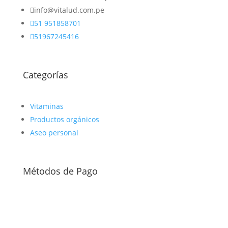

info@vitalud.com.pe

51 951858701

51967245416
Categorías
Vitaminas
Productos orgánicos
Aseo personal
Métodos de Pago