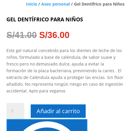
Inicio
/
Aseo personal
/ Gel Dentífrico para Niños
GEL DENTÍFRICO PARA NIÑOS
EL
EL
S/
41.00
S/
36.00
PRECIO
PRECIO
ORIGINAL
ACTUAL
Este gel natural concebido para los dientes de leche de los
ERA:
ES:
niños, formulado a base de caléndula, de sabor suave y
S/41.00.
S/36.00.
fresco pero no demasiado dulce, ayuda a evitar la
formación de la placa bacteriana, previniendo la caries. El
extracto de Caléndula ayuda a proteger las encías. Sin flúor
añadido. No representa ningún riesgo en caso de ingestión
accidental. Apto para veganos
Gel
Añadir al carrito
Dentífrico
para
Niños