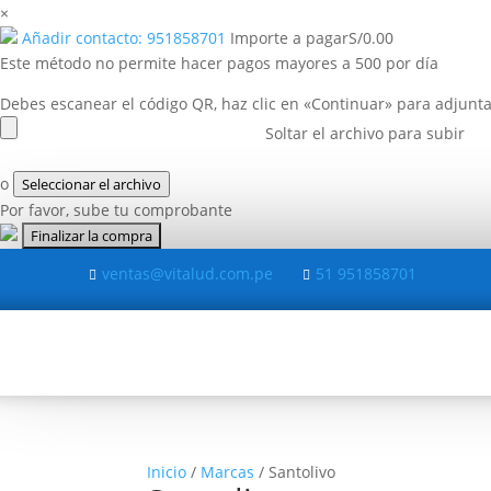
×
Añadir contacto: 951858701
Importe a pagar
S/
0.00
Este método no permite hacer pagos mayores a 500 por día
Debes escanear el código QR, haz clic en «Continuar» para adjunta
Soltar el archivo para subir
o
Seleccionar el archivo
Por favor, sube tu comprobante
ventas@vitalud.com.pe
51 951858701


Inicio
/
Marcas
/ Santolivo