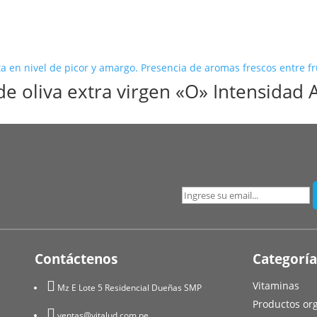
e oliva extra virgen «O» Intensidad A
Contáctenos
Categoría

Vitaminas
Mz E Lote 5 Residencial Dueñas SMP
Productos or

ventas@vitalud.com.pe