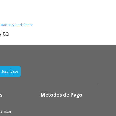
lta
s
Métodos de Pago
gánicos